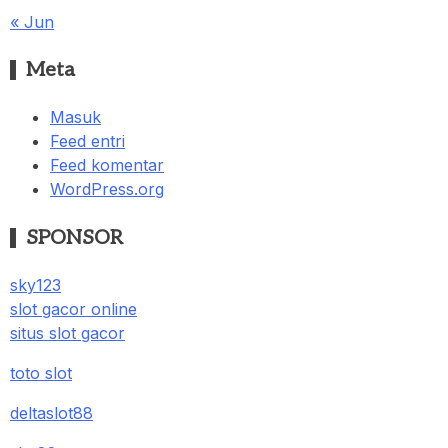
« Jun
Meta
Masuk
Feed entri
Feed komentar
WordPress.org
SPONSOR
sky123
slot gacor online
situs slot gacor
toto slot
deltaslot88