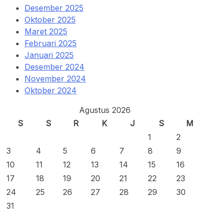
Desember 2025
Oktober 2025
Maret 2025
Februari 2025
Januari 2025
Desember 2024
November 2024
Oktober 2024
Agustus 2026
S
S
R
K
J
S
M
1
2
3
4
5
6
7
8
9
10
11
12
13
14
15
16
17
18
19
20
21
22
23
24
25
26
27
28
29
30
31