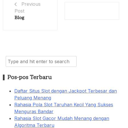
Previous
Post
Blog
Search
for:
Pos-pos Terbaru
Daftar Situs Slot dengan Jackpot Terbesar dan
Peluang Menang
Rahasia Pola Slot Taruhan Kecil Yang Sukses
Menguras Bandar
Rahasia Slot Gacor Mudah Menang dengan
Algoritma Terbaru