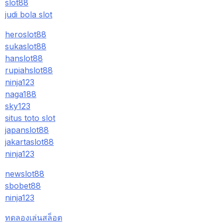
slot88
judi bola slot
heroslot88
sukaslot88
hanslot88
rupiahslot88
ninja123
naga188
sky123
situs toto slot
japanslot88
jakartaslot88
ninja123
newslot88
sbobet88
ninja123
ทดลองเล่นสล็อต